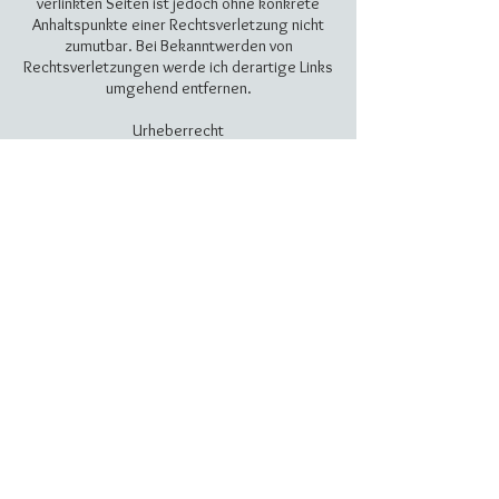
verlinkten Seiten ist jedoch ohne konkrete
Anhaltspunkte einer Rechtsverletzung nicht
zumutbar. Bei Bekanntwerden von
Rechtsverletzungen werde ich derartige Links
umgehend entfernen.
Urheberrecht
Die durch die Seitenbetreiber erstellten
Inhalte und Werke auf diesen Seiten
unterliegen dem deutschen Urheberrecht. Die
Vervielfältigung, Bearbeitung, Verbreitung
und jede Art der Verwertung außerhalb der
Grenzen des Urheberrechtes bedürfen der
schriftlichen Zustimmung des jeweiligen
Autors bzw. Erstellers. Downloads und Kopien
dieser Seite sind nur für den privaten, nicht
kommerziellen Gebrauch gestattet.
Soweit die Inhalte auf dieser Seite nicht vom
Betreiber erstellt wurden, werden die
Urheberrechte Dritter beachtet.
Insbesondere werden Inhalte Dritter als
solche gekennzeichnet. Sollten Sie trotzdem
auf eine Urheberrechtsverletzung
aufmerksam werden, bitte ich um einen